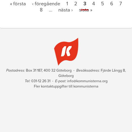
« första
‹ föregående
1
2
3
4
5
6
7
8
…
nästa ›
sista »
Postadress:
Box 31 187, 400 32 Göteborg -
Besöksadress:
Fjärde Långg 8,
Göteborg
Tel:
031-12 26 31 -
E-post:
info@kommunisterna.org
Fler kontaktuppgifter till kommunisterna