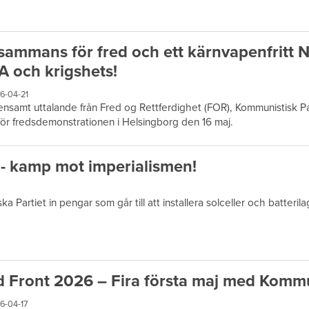
lsammans för fred och ett kärnvapenfritt 
 och krigshets!
6-04-21
samt uttalande från Fred og Rettferdighet (FOR), Kommunistisk Par
nför fredsdemonstrationen i Helsingborg den 16 maj.
lk - kamp mot imperialismen!
Partiet in pengar som går till att installera solceller och batterila
 Front 2026 – Fira första maj med Komm
6-04-17