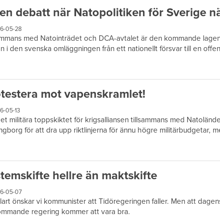
en debatt när Natopolitiken för Sverige n
6-05-28
ammans med Natointrädet och DCA-avtalet är den kommande lagen 
n i den svenska omläggningen från ett nationellt försvar till en offens
testera mot vapenskramlet!
6-05-13
et militära toppskiktet för krigsalliansen tillsammans med Natolände
ngborg för att dra upp riktlinjerna för ännu högre militärbudgetar, mer
temskifte hellre än maktskifte
6-05-07
lart önskar vi kommunister att Tidöregeringen faller. Men att dagens
ommande regering kommer att vara bra.