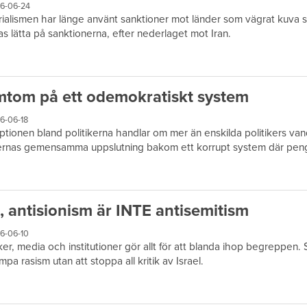
6-06-24
ialismen har länge använt sanktioner mot länder som vägrat kuva s
as lätta på sanktionerna, efter nederlaget mot Iran.
tom på ett odemokratiskt system
6-06-18
ptionen bland politikerna handlar om mer än enskilda politikers va
iernas gemensamma uppslutning bakom ett korrupt system där peng
, antisionism är INTE antisemitism
6-06-10
iker, media och institutioner gör allt för att blanda ihop begreppen. S
pa rasism utan att stoppa all kritik av Israel.