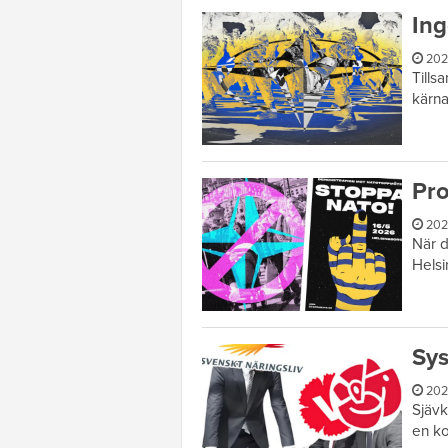
Ing
202
Tills
kärna
Pro
202
När d
Helsi
Sys
202
Sjävk
en k