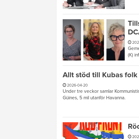
Til
DCA
202
Gemen
(K) i
Allt stöd till Kubas fo
2026-04-20
Under tre veckor samlar Kommunistiska 
Güines, 5 mil utanför Havanna.
Röd
202