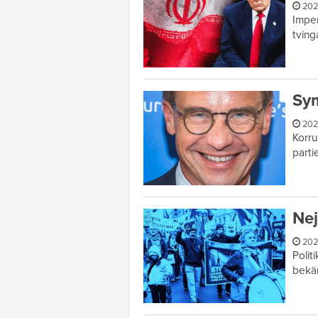
202
Imper
tving
Sym
202
Korru
part
Nej
202
Polit
bekäm