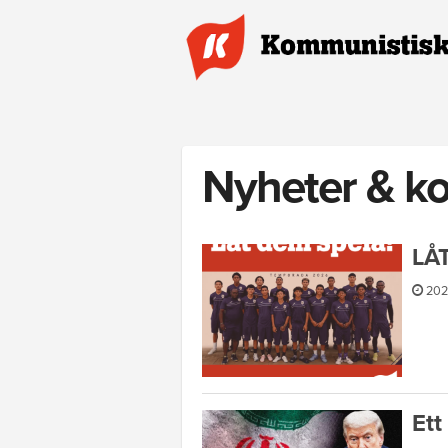
Hoppa till huvudinnehåll
Nyheter & k
LÅ
202
Ett