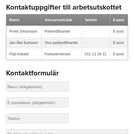
Kontaktuppgifter till arbetsutskottet
Namn
Ansvarsområde
Telefon
E-post
Povel Johansson
Partiordförande
-
E-post
Jan-Åke Karlsson
Vice partiordförande
-
E-post
Filip Astvald
Partisekreterare
031-12 26 31
E-post
Kontaktformulär
Namn
(obligatoriskt)
E-postadress
(obligatoriskt)
Telefon
Meddelande
(obligatoriskt)