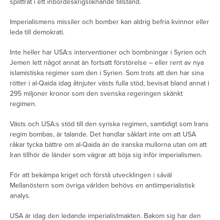
splittrat i ett inbördeskrigsliknande tillstånd.
Imperialismens missiler och bomber kan aldrig befria kvinnor eller
leda till demokrati.
Inte heller har USA:s interventioner och bombningar i Syrien och
Jemen lett något annat än fortsatt förstörelse – eller rent av nya
islamistiska regimer som den i Syrien. Som trots att den har sina
rötter i al-Qaida idag åtnjuter västs fulla stöd, bevisat bland annat i
295 miljoner kronor som den svenska regeringen skänkt
regimen.
Västs och USA:s stöd till den syriska regimen, samtidigt som Irans
regim bombas, är talande. Det handlar såklart inte om att USA
råkar tycka bättre om al-Qaida än de iranska mullorna utan om att
Iran tillhör de länder som vägrar att böja sig inför imperialismen.
För att bekämpa kriget och förstå utvecklingen i såväl
Mellanöstern som övriga världen behövs en antiimperialistisk
analys.
USA är idag den ledande imperialistmakten. Bakom sig har den