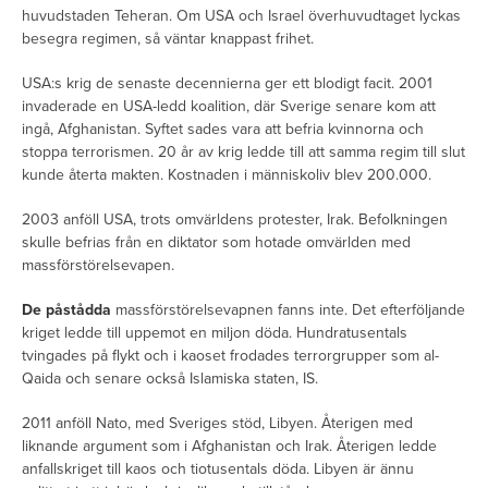
huvudstaden Teheran. Om USA och Israel överhuvudtaget lyckas
besegra regimen, så väntar knappast frihet.
USA:s krig de senaste decennierna ger ett blodigt facit. 2001
invaderade en USA-ledd koalition, där Sverige senare kom att
ingå, Afghanistan. Syftet sades vara att befria kvinnorna och
stoppa terrorismen. 20 år av krig ledde till att samma regim till slut
kunde återta makten. Kostnaden i människoliv blev 200.000.
2003 anföll USA, trots omvärldens protester, Irak. Befolkningen
skulle befrias från en diktator som hotade omvärlden med
massförstörelsevapen.
De påstådda
massförstörelsevapnen fanns inte. Det efterföljande
kriget ledde till uppemot en miljon döda. Hundratusentals
tvingades på flykt och i kaoset frodades terrorgrupper som al-
Qaida och senare också Islamiska staten, IS.
2011 anföll Nato, med Sveriges stöd, Libyen. Återigen med
liknande argument som i Afghanistan och Irak. Återigen ledde
anfallskriget till kaos och tiotusentals döda. Libyen är ännu