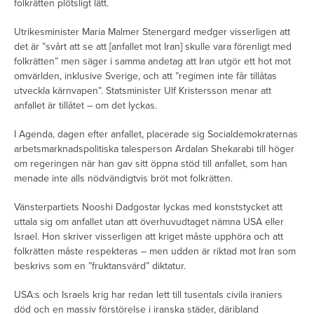
folkrätten plötsligt lätt.
Utrikesminister Maria Malmer Stenergard medger visserligen att
det är ”svårt att se att [anfallet mot Iran] skulle vara förenligt med
folkrätten” men säger i samma andetag att Iran utgör ett hot mot
omvärlden, inklusive Sverige, och att ”regimen inte får tillåtas
utveckla kärnvapen”. Statsminister Ulf Kristersson menar att
anfallet är tillåtet – om det lyckas.
I Agenda, dagen efter anfallet, placerade sig Socialdemokraternas
arbetsmarknadspolitiska talesperson Ardalan Shekarabi till höger
om regeringen när han gav sitt öppna stöd till anfallet, som han
menade inte alls nödvändigtvis bröt mot folkrätten.
Vänsterpartiets Nooshi Dadgostar lyckas med konststycket att
uttala sig om anfallet utan att överhuvudtaget nämna USA eller
Israel. Hon skriver visserligen att kriget måste upphöra och att
folkrätten måste respekteras – men udden är riktad mot Iran som
beskrivs som en ”fruktansvärd” diktatur.
USA:s och Israels krig har redan lett till tusentals civila iraniers
död och en massiv förstörelse i iranska städer, däribland