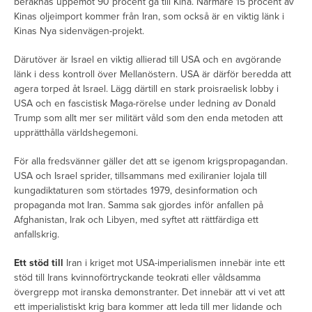
beräknas uppemot 90 procent gå till Kina. Närmare 15 procent av
Kinas oljeimport kommer från Iran, som också är en viktig länk i
Kinas Nya sidenvägen-projekt.
Därutöver är Israel en viktig allierad till USA och en avgörande
länk i dess kontroll över Mellanöstern. USA är därför beredda att
agera torped åt Israel. Lägg därtill en stark proisraelisk lobby i
USA och en fascistisk Maga-rörelse under ledning av Donald
Trump som allt mer ser militärt våld som den enda metoden att
upprätthålla världshegemoni.
För alla fredsvänner gäller det att se igenom krigspropagandan.
USA och Israel sprider, tillsammans med exiliranier lojala till
kungadiktaturen som störtades 1979, desinformation och
propaganda mot Iran. Samma sak gjordes inför anfallen på
Afghanistan, Irak och Libyen, med syftet att rättfärdiga ett
anfallskrig.
Ett stöd till
Iran i kriget mot USA-imperialismen innebär inte ett
stöd till Irans kvinnoförtryckande teokrati eller våldsamma
övergrepp mot iranska demonstranter. Det innebär att vi vet att
ett imperialistiskt krig bara kommer att leda till mer lidande och