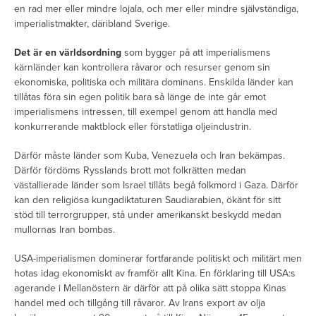
en rad mer eller mindre lojala, och mer eller mindre självständiga,
imperialistmakter, däribland Sverige.
Det är en världsordning
som bygger på att imperialismens
kärnländer kan kontrollera råvaror och resurser genom sin
ekonomiska, politiska och militära dominans. Enskilda länder kan
tillåtas föra sin egen politik bara så länge de inte går emot
imperialismens intressen, till exempel genom att handla med
konkurrerande maktblock eller förstatliga oljeindustrin.
Därför måste länder som Kuba, Venezuela och Iran bekämpas.
Därför fördöms Rysslands brott mot folkrätten medan
västallierade länder som Israel tillåts begå folkmord i Gaza. Därför
kan den religiösa kungadiktaturen Saudiarabien, ökänt för sitt
stöd till terrorgrupper, stå under amerikanskt beskydd medan
mullornas Iran bombas.
USA-imperialismen dominerar fortfarande politiskt och militärt men
hotas idag ekonomiskt av framför allt Kina. En förklaring till USA:s
agerande i Mellanöstern är därför att på olika sätt stoppa Kinas
handel med och tillgång till råvaror. Av Irans export av olja