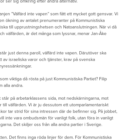
or ser sig omkring efter andra alternativ.
panjen ”Välfärd inte vapen” som fått ett mycket gott gensvar. Vi
 en ökning av antalet prenumeranter på Kommunistiska
itiska till upprustningshetsen och Natoanslutningen. När vi då
ch välfärden, är det många som lyssnar, menar Jan-Åke
tår just denna paroll, välfärd inte vapen. Därutöver ska
 av israeliska varor och tjänster, krav på svenska
 hyressänkningar.
om viktiga då rösta på just Kommunistiska Partiet? Filip
m alla andra.
t står på arbetarklassens sida, mot nedskärningarna, mot
r till välfärden. Vi är ju dessutom ett utomparlamentariskt
skor tar strid för sina intressen där de befinner sig. På jobbet,
ill inte vara ombudsmän för vanligt folk, utan föra in vanligt
arna. Det skiljer oss från alla andra partier i Sverige.
akten. Det finns inga röda linjer för dem. För Kommunistiska