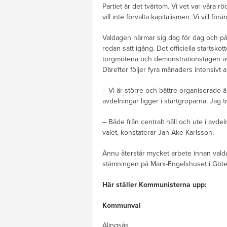
Partiet är det tvärtom. Vi vet var våra 
vill inte förvalta kapitalismen. Vi vill f
Valdagen närmar sig dag för dag och p
redan satt igång. Det officiella startskot
torgmötena och demonstrationstågen äve
Därefter följer fyra månaders intensivt ar
– Vi är större och bättre organiserade
avdelningar ligger i startgroparna. Jag tr
– Både från centralt håll och ute i avdel
valet, konstaterar Jan-Åke Karlsson.
Ännu återstår mycket arbete innan valda
stämningen på Marx-Engelshuset i Göteb
Här ställer Kommunisterna upp:
Kommunval
Alingsås