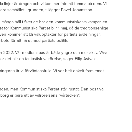
röda linjer är dragna och vi kommer inte att tumma på dem. Vi
örändra samhället i grunden, tillägger Povel Johansson.
å många håll i Sverige har den kommunistiska valkampanjen
tet för Kommunistiska Partiet blir 1 maj, då de traditionsenliga
n kommer att bli valupptakter för partiets avdelningar.
bete för att nå ut med partiets politik.
 än 2022. Vår medlemsbas är både yngre och mer aktiv. Våra
or det blir en fantastisk valrörelse, säger Filip Astvald.
ningarna är vi förväntansfulla. Vi ser helt enkelt fram emot
gen, men Kommunistiska Partiet står rustat. Den positiva
org är bara ett av valrörelsens ”vårtecken”.