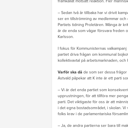
framkallat motsatt reaktion. Fler människ
– Sedan två år tillbaka har vi drivit kam
ser en tillströmning av medlemmar och
Partiets tidning Proletären. Många är kr
är de enda som vågar försvara freden o
Karlsson.
I fokus för Kommunisternas valkampanj s
partiet driva frågan om kommunal bojkott
kollektivavtal på arbetsmarknaden, och
Varför ska då
de som ser dessa frågor s
Astvald påpekar att K inte är ett parti so
– Vi är det enda partiet som konsekven
upprustningen, för att tillföra mer penga
parti. Det viktigaste för oss är att männi
i det egna bostadsområdet, i skolan. Vi v
folks krav i de parlamentariska församling
– Ja, de andra partierna ser bara till m