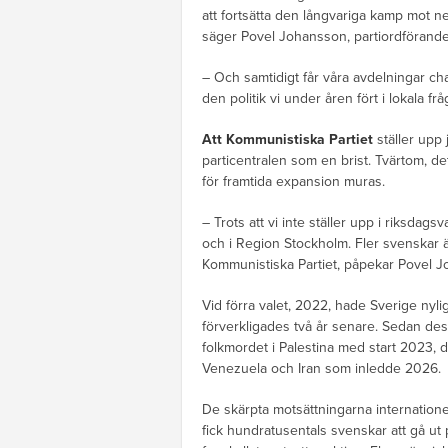
att fortsätta den långvariga kamp mot n
säger Povel Johansson, partiordförande
– Och samtidigt får våra avdelningar cha
den politik vi under åren fört i lokala fråg
Att Kommunistiska Partiet
ställer upp 
particentralen som en brist. Tvärtom, d
för framtida expansion muras.
– Trots att vi inte ställer upp i riksdags
och i Region Stockholm. Fler svenskar ä
Kommunistiska Partiet, påpekar Povel 
Vid förra valet, 2022, hade Sverige nyl
förverkligades två år senare. Sedan de
folkmordet i Palestina med start 2023, 
Venezuela och Iran som inledde 2026.
De skärpta motsättningarna internationellt
fick hundratusentals svenskar att gå 