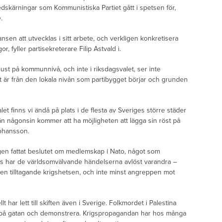
edskärningar som Kommunistiska Partiet gått i spetsen för,
.
nsen att utvecklas i sitt arbete, och verkligen konkretisera
or, fyller partisekreterare Filip Astvald i.
just på kommunnivå, och inte i riksdagsvalet, ser inte
et är från den lokala nivån som partibygget börjar och grunden
valet finns vi ändå på plats i de flesta av Sveriges större städer
n någonsin kommer att ha möjligheten att lägga sin röst på
Johansson.
igen fattat beslutet om medlemskap i Nato, något som
ss har de världsomvälvande händelserna avlöst varandra –
den tilltagande krigshetsen, och inte minst angreppen mot
 har lett till skiften även i Sverige. Folkmordet i Palestina
ut på gatan och demonstrera. Krigspropagandan har hos många