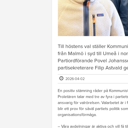
Till höstens val ställer Kommun
från Malmö i syd till Umeå i no
Partiordförande Povel Johansso
partisekreterare Filip Astvald 
2026-04-02
En positiv stämning råder på Kommunist
Proletären talar med tre av fyra i partiet
ansvarig för valrörelsen. Valarbetet är i
blir ett prov för såväl partiets politik s
organisationsförmåga.
– Våra avdelningar är aktiva och vill få ti