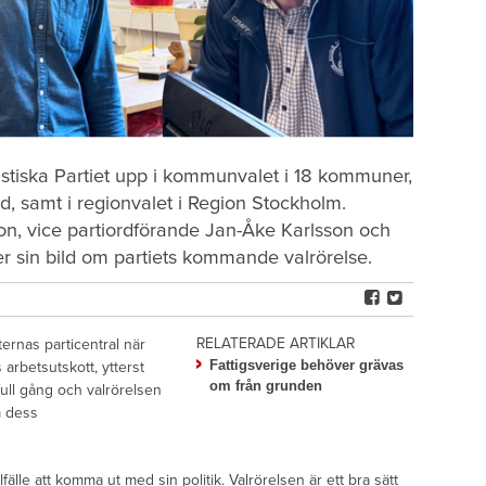
istiska Partiet upp i kommunvalet i 18 kommuner,
rd, samt i regionvalet i Region Stockholm.
n, vice partiordförande Jan-Åke Karlsson och
ger sin bild om partiets kommande valrörelse.
RELATERADE ARTIKLAR
ernas particentral när
Fattigsverige behöver grävas
s arbetsutskott, ytterst
om från grunden
 full gång och valrörelsen
om dess
llfälle att komma ut med sin politik. Valrörelsen är ett bra sätt