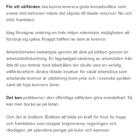
För att välfärden
ska kunna leverera goda levnadsvillkor som
svarar mot behoven måste det skjutas till ökade resurser. Nu och
inför framtiden.
Idag förvägras omkring en halv miljon människor möjligheten att
försörja sig själva. Knappt hälften av dem är kvinnor.
Arbetslösheten bekämpas genom att dela på jobben genom en
arbetstidsförkortning. En lagstadgad sänkning av arbetstiden från
åtta till sex timmar med bibehållen lön skulle vara en verklig
välfärdsreform. Andra riktade insatser för såväl arbetslösa som
arbetande kvinnor är utbildning inom yrke och i svenska språket
samt att höja kvinnors löner.
Det kan
politikerna i den offentliga välfärden göra omedelbart. Så
kan man bocka av på listan.
Och det är bråttom. Bråttom att bilda en kraft för fred, liv, hopp
och framtidstro som stoppar krigsivrarna, regeringen och
riksdagen, att spendera pengar på kulor och kanoner.