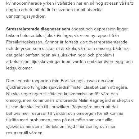
kvinnodominerade yrken i välfärden har en så hög stressnivå i sitt
dagliga arbete att de är i riskzonen för att utveckla
utmattningssyndrom.
Stressrelaterade diagnoser som
ångest och depression ligger
bakom tiotusentals sjukskrivningar, visar en ny rapport från
Försäkringskassan. Kvinnor är fortsatt klart överrepresenterade
och de yrken som sticker ut är skola, vård och omsorg, både när
det gäller omfattningen av sjukskrivningar och problem i
arbetsmiljön. Sjukskrivningar inom vården omfattar även rygg- och
ledsjukdomar.
Den senaste rapporten från Försäkringskassan om ökad
sjukfrånvaro tvingade sjukvårdsminister Elisabet Lann att agera.
Nu ska regeringen tillsätta en kriskommission för vård och
omsorg, men Kommunals ordförande Malin Ragnegård är skeptisk
till vad det ska leda till i praktiken. Ragnegård anser att det
behövs mer resurser till vården och omsorgen för att komma
tillrätta med problemen, men på det möte som varit ville
sjukvårdsministern inte tala om höjd finansiering och mer
resurser till vården.