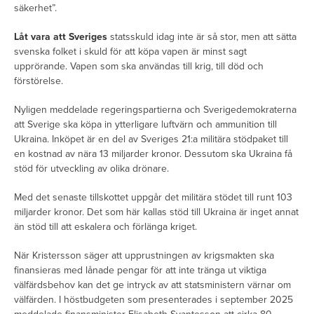
säkerhet”.
Låt vara att Sveriges
statsskuld idag inte är så stor, men att sätta
svenska folket i skuld för att köpa vapen är minst sagt
upprörande. Vapen som ska användas till krig, till död och
förstörelse.
Nyligen meddelade regeringspartierna och Sverigedemokraterna
att Sverige ska köpa in ytterligare luftvärn och ammunition till
Ukraina. Inköpet är en del av Sveriges 21:a militära stödpaket till
en kostnad av nära 13 miljarder kronor. Dessutom ska Ukraina få
stöd för utveckling av olika drönare.
Med det senaste tillskottet uppgår det militära stödet till runt 103
miljarder kronor. Det som här kallas stöd till Ukraina är inget annat
än stöd till att eskalera och förlänga kriget.
När Kristersson säger att upprustningen av krigsmakten ska
finansieras med lånade pengar för att inte tränga ut viktiga
välfärdsbehov kan det ge intryck av att statsministern värnar om
välfärden. I höstbudgeten som presenterades i september 2025