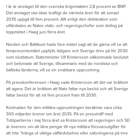
I år är anslaget till den svenska krigsmakten 2,8 procent av BNP.
Det anslaget ska ökas kraftigt de närmsta åren för att senast
2035 uppgå till fem procent. Allt enligt den deklaration som
utfärdades av Natos stats- och regeringschefer som deltog på
toppmötet i Haag juni förra året.
Norden och Baltikum hade före mötet sagt att de gärna vill se att
femprocentsmålet uppfylls tidigare och Sverige drev på för 2030
som slutdatum. Statsminister Ulf Kristersson välkomnade beslutet
och betonade att Sverige, tillsammans med de nordiska och
baltiska länderna, vill se en snabbare upprustning.
På presskonferensen i Haag sade Kristersson att det var bråttom
att agera. Det är bråttom att Nato fattar nya beslut och att Sverige
fattar beslut för att nå fem procent fram till 2030.
Kostnaden för den militära upprustningen beräknas vara cirka
300 miljarder kronor om året 2035. På en pressträff med
Tidöpartierna i maj förra året sa Kristersson att regeringen och SD
är överens om att låna pengar till nya militära försvarsutgifter för
att inte ”tränga ut viktiga välfärdsbehov eller satsningarna på inre