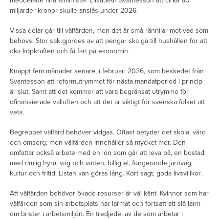
meddelade finansminister Elisabeth Svantesson att cirka 80
miljarder kronor skulle anslås under 2026.
Vissa delar går till välfärden, men det är små rännilar mot vad som
behövs. Stor sak gjordes av att pengar ska gå till hushållen för att
öka köpkraften och få fart på ekonomin.
Knappt fem månader senare, i februari 2026, kom beskedet från
Svantesson att reformutrymmet för nästa mandatperiod i princip
är slut. Samt att det kommer att vara begränsat utrymme för
ofinansierade vallöften och att det är viktigt för svenska folket att
veta.
Begreppet välfärd behöver vidgas. Oftast betyder det skola, vård
och omsorg, men välfärden innehåller så mycket mer. Den
omfattar också arbete med en lön som går att leva på, en bostad
med rimlig hyra, väg och vatten, billig el, fungerande järnväg,
kultur och fritid. Listan kan göras lång. Kort sagt, goda livsvillkor.
Att välfärden behöver ökade resurser är väl känt. Kvinnor som har
välfärden som sin arbetsplats har larmat och fortsatt att slå larm
om brister i arbetsmiljön. En tredjedel av de som arbetar i