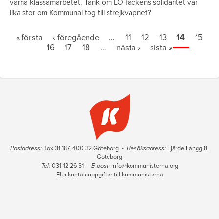
värna klassamarbetet. Tänk om LO-fackens solidaritet var
lika stor om Kommunal tog till strejkvapnet?
Sidor
« första
‹ föregående
…
11
12
13
14
15
16
17
18
…
nästa ›
sista »
Postadress:
Box 31 187, 400 32 Göteborg -
Besöksadress:
Fjärde Långg 8,
Göteborg
Tel:
031-12 26 31 -
E-post:
info@kommunisterna.org
Fler kontaktuppgifter till kommunisterna