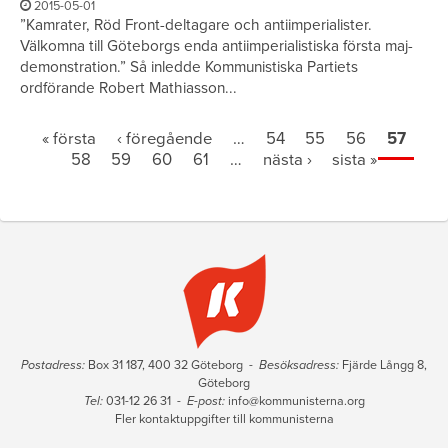
2015-05-01
”Kamrater, Röd Front-deltagare och antiimperialister.
Välkomna till Göteborgs enda antiimperialistiska första maj-
demonstration.” Så inledde Kommunistiska Partiets
ordförande Robert Mathiasson...
Sidor
« första
‹ föregående
…
54
55
56
57
58
59
60
61
…
nästa ›
sista »
Postadress:
Box 31 187, 400 32 Göteborg -
Besöksadress:
Fjärde Långg 8,
Göteborg
Tel:
031-12 26 31 -
E-post:
info@kommunisterna.org
Fler kontaktuppgifter till kommunisterna