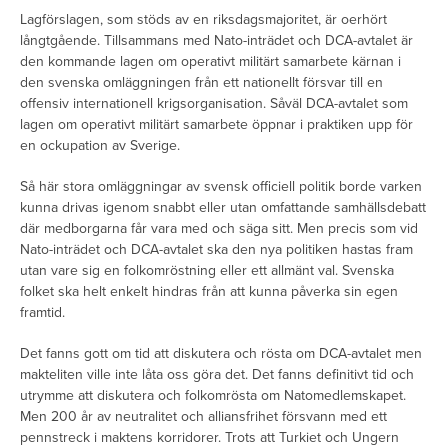
Lagförslagen, som stöds av en riksdagsmajoritet, är oerhört
långtgående. Tillsammans med Nato-inträdet och DCA-avtalet är
den kommande lagen om operativt militärt samarbete kärnan i
den svenska omläggningen från ett nationellt försvar till en
offensiv internationell krigsorganisation. Såväl DCA-avtalet som
lagen om operativt militärt samarbete öppnar i praktiken upp för
en ockupation av Sverige.
Så här stora omläggningar av svensk officiell politik borde varken
kunna drivas igenom snabbt eller utan omfattande samhällsdebatt
där medborgarna får vara med och säga sitt. Men precis som vid
Nato-inträdet och DCA-avtalet ska den nya politiken hastas fram
utan vare sig en folkomröstning eller ett allmänt val. Svenska
folket ska helt enkelt hindras från att kunna påverka sin egen
framtid.
Det fanns gott om tid att diskutera och rösta om DCA-avtalet men
makteliten ville inte låta oss göra det. Det fanns definitivt tid och
utrymme att diskutera och folkomrösta om Natomedlemskapet.
Men 200 år av neutralitet och alliansfrihet försvann med ett
pennstreck i maktens korridorer. Trots att Turkiet och Ungern