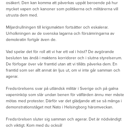
osäkert. Den kan komma att påverkas uppåt beroende på hur
mycket vapen och kanoner som politikerna och militärerna vill
utrusta dem med.
Miljardrullningen till krigsmakten fortsätter och eskalerar.
Urholkningen av de svenska lagarna och försämringarna av
demokratin fortgår även de.
Vad spelar det för roll att vi har ett val i höst? De avgörande
besluten tas ändå i maktens korridorer och i slutna styrelserum.
De förfogar över vår framtid utan att vi tillåts påverka dem. En
framtid som ser allt annat än ljus ut, om vi inte går samman och
agerar.
Fredsrörelsens svar på utländsk militär i Sverige och på galna
vapeninköp som slår undan benen för välfärden ännu mer måste
mötas med protester. Därför var det glädjande att se så många i
demonstrationståget mot Nato i Helsingborg häromveckan.
Fredsrörelsen sluter sig samman och agerar. Det är nödvändigt
och viktigt. Kom med du också!