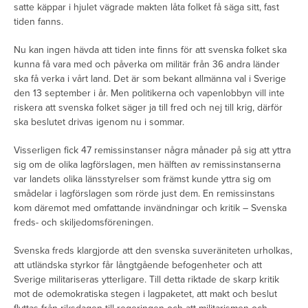
satte käppar i hjulet vägrade makten låta folket få säga sitt, fast
tiden fanns.
Nu kan ingen hävda att tiden inte finns för att svenska folket ska
kunna få vara med och påverka om militär från 36 andra länder
ska få verka i vårt land. Det är som bekant allmänna val i Sverige
den 13 september i år. Men politikerna och vapenlobbyn vill inte
riskera att svenska folket säger ja till fred och nej till krig, därför
ska beslutet drivas igenom nu i sommar.
Visserligen fick 47 remissinstanser några månader på sig att yttra
sig om de olika lagförslagen, men hälften av remissinstanserna
var landets olika länsstyrelser som främst kunde yttra sig om
smådelar i lagförslagen som rörde just dem. En remissinstans
kom däremot med omfattande invändningar och kritik – Svenska
freds- och skiljedomsföreningen.
Svenska freds klargjorde att den svenska suveräniteten urholkas,
att utländska styrkor får långtgående befogenheter och att
Sverige militariseras ytterligare. Till detta riktade de skarp kritik
mot de odemokratiska stegen i lagpaketet, att makt och beslut