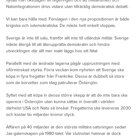
flyttas från riksdagen till regeringen och att militarismen och
Natointegrationen drivs vidare utan tillräcklig demokratisk debatt.
Vi kan bara hålla med. Förslagen i den nya propositionen är både
krigiska och odemokratiska. De måste helt enkelt stoppas.
Sverige är inte till salu, framför allt inte till utländsk militär. Sverige
måste återgå till att återupprätta demokratin och hindra
utvecklingen där allt mer makt läggs hos ett fåtal.
Parallellt med de ändrade lagarna pågår upprustningen med
oförminskad styrka. Förra veckan kom nyheten att Sverige ska
köpa in fyra fregatter från Frankrike. Dessa är dubbelt så stora
som de korvetter som idag patrullerar Östersjön.
Syftet med att köpa in dessa större skepp är att de inte bara ska
operera i Östersjön utan kunna sättas in överallt i världen
därhelst USA och Nato så önskar. Fregatterna ska levereras 2030
och kostar tio miljarder kronor styck.
Affären på 40 miljarder är den största militära satsningen sedan
Jas-galenskapen på 1980-talet. Var slutnotan hamnar är dock