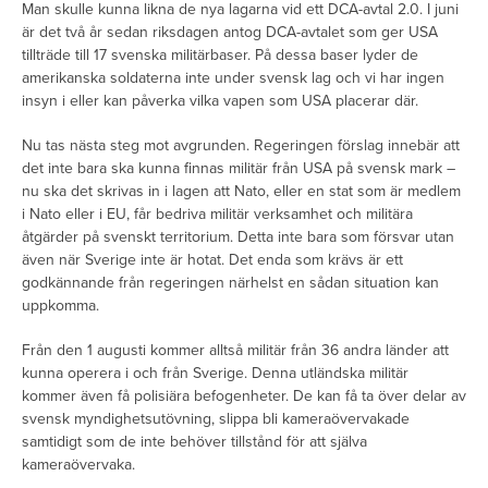
Man skulle kunna likna de nya lagarna vid ett DCA-avtal 2.0. I juni
är det två år sedan riksdagen antog DCA-avtalet som ger USA
tillträde till 17 svenska militärbaser. På dessa baser lyder de
amerikanska soldaterna inte under svensk lag och vi har ingen
insyn i eller kan påverka vilka vapen som USA placerar där.
Nu tas nästa steg mot avgrunden. Regeringen förslag innebär att
det inte bara ska kunna finnas militär från USA på svensk mark –
nu ska det skrivas in i lagen att Nato, eller en stat som är medlem
i Nato eller i EU, får bedriva militär verksamhet och militära
åtgärder på svenskt territorium. Detta inte bara som försvar utan
även när Sverige inte är hotat. Det enda som krävs är ett
godkännande från regeringen närhelst en sådan situation kan
uppkomma.
Från den 1 augusti kommer alltså militär från 36 andra länder att
kunna operera i och från Sverige. Denna utländska militär
kommer även få polisiära befogenheter. De kan få ta över delar av
svensk myndighetsutövning, slippa bli kameraövervakade
samtidigt som de inte behöver tillstånd för att själva
kameraövervaka.