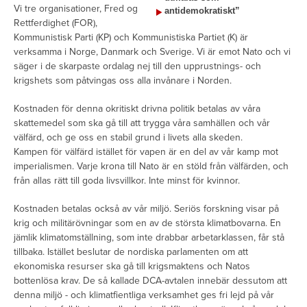
Vi tre organisationer, Fred og
antidemokratiskt”
Rettferdighet (FOR),
Kommunistisk Parti (KP) och Kommunistiska Partiet (K) är
verksamma i Norge, Danmark och Sverige. Vi är emot Nato och vi
säger i de skarpaste ordalag nej till den upprustnings- och
krigshets som påtvingas oss alla invånare i Norden.
Kostnaden för denna okritiskt drivna politik betalas av våra
skattemedel som ska gå till att trygga våra samhällen och vår
välfärd, och ge oss en stabil grund i livets alla skeden.
Kampen för välfärd istället för vapen är en del av vår kamp mot
imperialismen. Varje krona till Nato är en stöld från välfärden, och
från allas rätt till goda livsvillkor. Inte minst för kvinnor.
Kostnaden betalas också av vår miljö. Seriös forskning visar på
krig och militärövningar som en av de största klimatbovarna. En
jämlik klimatomställning, som inte drabbar arbetarklassen, får stå
tillbaka. Istället beslutar de nordiska parlamenten om att
ekonomiska resurser ska gå till krigsmaktens och Natos
bottenlösa krav. De så kallade DCA-avtalen innebär dessutom att
denna miljö - och klimatfientliga verksamhet ges fri lejd på vår