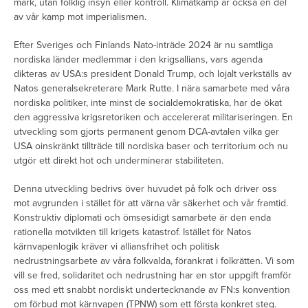
mark, utan folklig insyn eller kontroll. Klimatkamp är också en del
av vår kamp mot imperialismen.
Efter Sveriges och Finlands Nato-inträde 2024 är nu samtliga
nordiska länder medlemmar i den krigsallians, vars agenda
dikteras av USA:s president Donald Trump, och lojalt verkställs av
Natos generalsekreterare Mark Rutte. I nära samarbete med våra
nordiska politiker, inte minst de socialdemokratiska, har de ökat
den aggressiva krigsretoriken och accelererat militariseringen. En
utveckling som gjorts permanent genom DCA-avtalen vilka ger
USA oinskränkt tillträde till nordiska baser och territorium och nu
utgör ett direkt hot och underminerar stabiliteten.
Denna utveckling bedrivs över huvudet på folk och driver oss
mot avgrunden i stället för att värna vår säkerhet och vår framtid.
Konstruktiv diplomati och ömsesidigt samarbete är den enda
rationella motvikten till krigets katastrof. Istället för Natos
kärnvapenlogik kräver vi alliansfrihet och politisk
nedrustningsarbete av våra folkvalda, förankrat i folkrätten. Vi som
vill se fred, solidaritet och nedrustning har en stor uppgift framför
oss med ett snabbt nordiskt undertecknande av FN:s konvention
om förbud mot kärnvapen (TPNW) som ett första konkret steg.