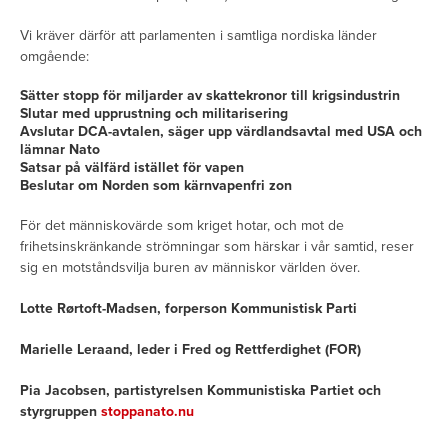
Vi kräver därför att parlamenten i samtliga nordiska länder
omgående:
Sätter stopp för miljarder av skattekronor till krigsindustrin
Slutar med upprustning och militarisering
Avslutar DCA-avtalen, säger upp värdlandsavtal med USA och
lämnar Nato
Satsar på välfärd istället för vapen
Beslutar om Norden som kärnvapenfri zon
För det människovärde som kriget hotar, och mot de
frihetsinskränkande strömningar som härskar i vår samtid, reser
sig en motståndsvilja buren av människor världen över.
Lotte Rørtoft-Madsen, forperson Kommunistisk Parti
Marielle Leraand, leder i Fred og Rettferdighet (FOR)
Pia Jacobsen, partistyrelsen Kommunistiska Partiet och
styrgruppen
stoppanato.nu