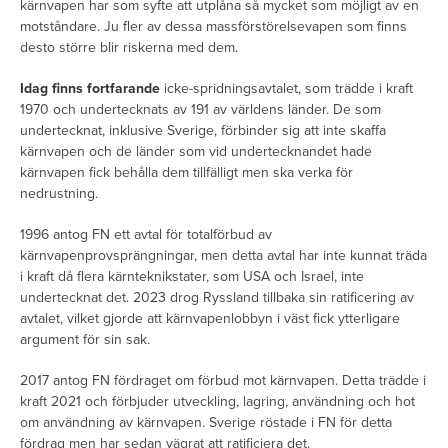
kärnvapen har som syfte att utplåna så mycket som möjligt av en
motståndare. Ju fler av dessa massförstörelsevapen som finns
desto större blir riskerna med dem.
Idag finns fortfarande
icke-spridningsavtalet, som trädde i kraft
1970 och undertecknats av 191 av världens länder. De som
undertecknat, inklusive Sverige, förbinder sig att inte skaffa
kärnvapen och de länder som vid undertecknandet hade
kärnvapen fick behålla dem tillfälligt men ska verka för
nedrustning.
1996 antog FN ett avtal för totalförbud av
kärnvapenprovsprängningar, men detta avtal har inte kunnat träda
i kraft då flera kärnteknikstater, som USA och Israel, inte
undertecknat det. 2023 drog Ryssland tillbaka sin ratificering av
avtalet, vilket gjorde att kärnvapenlobbyn i väst fick ytterligare
argument för sin sak.
2017 antog FN fördraget om förbud mot kärnvapen. Detta trädde i
kraft 2021 och förbjuder utveckling, lagring, användning och hot
om användning av kärnvapen. Sverige röstade i FN för detta
fördrag men har sedan vägrat att ratificiera det.