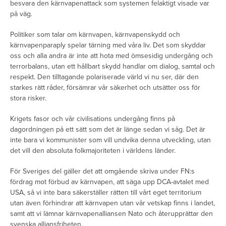
besvara den kärnvapenattack som systemen felaktigt visade var
på väg.
Politiker som talar om kärnvapen, kärnvapenskydd och
kärnvapenparaply spelar tärning med våra liv. Det som skyddar
oss och alla andra är inte att hota med ömsesidig undergång och
terrorbalans, utan ett hållbart skydd handlar om dialog, samtal och
respekt. Den tilltagande polariserade värld vi nu ser, där den
starkes rätt råder, försämrar vår säkerhet och utsätter oss för
stora risker.
Krigets fasor och vår civilisations undergång finns på
dagordningen på ett sätt som det är länge sedan vi såg. Det är
inte bara vi kommunister som vill undvika denna utveckling, utan
det vill den absoluta folkmajoriteten i världens länder.
För Sveriges del gäller det att omgående skriva under FN:s
fördrag mot förbud av kärnvapen, att säga upp DCA-avtalet med
USA, så vi inte bara säkerställer rätten till vårt eget territorium
utan även förhindrar att kärnvapen utan vår vetskap finns i landet,
samt att vi lämnar kärnvapenalliansen Nato och återupprättar den
svenska alliansfriheten.