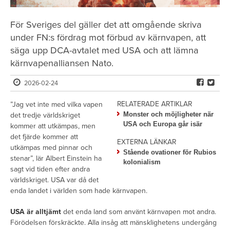
För Sveriges del gäller det att omgående skriva
under FN:s fördrag mot förbud av kärnvapen, att
säga upp DCA-avtalet med USA och att lämna
kärnvapenalliansen Nato.
2026-02-24
RELATERADE ARTIKLAR
”Jag vet inte med vilka vapen
Monster och möjligheter när
det tredje världskriget
USA och Europa går isär
kommer att utkämpas, men
det fjärde kommer att
EXTERNA LÄNKAR
utkämpas med pinnar och
Stående ovationer för Rubios
stenar”, lär Albert Einstein ha
kolonialism
sagt vid tiden efter andra
världskriget. USA var då det
enda landet i världen som hade kärnvapen.
USA är alltjämt
det enda land som använt kärnvapen mot andra.
Förödelsen förskräckte. Alla insåg att mänsklighetens undergång