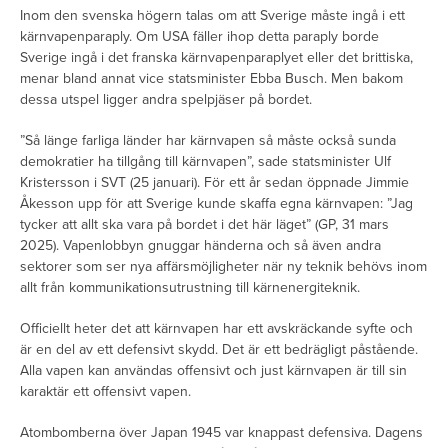
Inom den svenska högern talas om att Sverige måste ingå i ett
kärnvapenparaply. Om USA fäller ihop detta paraply borde
Sverige ingå i det franska kärnvapenparaplyet eller det brittiska,
menar bland annat vice statsminister Ebba Busch. Men bakom
dessa utspel ligger andra spelpjäser på bordet.
”Så länge farliga länder har kärnvapen så måste också sunda
demokratier ha tillgång till kärnvapen”, sade statsminister Ulf
Kristersson i SVT (25 januari). För ett år sedan öppnade Jimmie
Åkesson upp för att Sverige kunde skaffa egna kärnvapen: ”Jag
tycker att allt ska vara på bordet i det här läget” (GP, 31 mars
2025). Vapenlobbyn gnuggar händerna och så även andra
sektorer som ser nya affärsmöjligheter när ny teknik behövs inom
allt från kommunikationsutrustning till kärnenergiteknik.
Officiellt heter det att kärnvapen har ett avskräckande syfte och
är en del av ett defensivt skydd. Det är ett bedrägligt påstående.
Alla vapen kan användas offensivt och just kärnvapen är till sin
karaktär ett offensivt vapen.
Atombomberna över Japan 1945 var knappast defensiva. Dagens