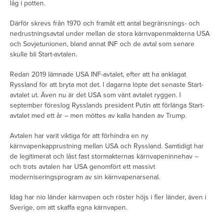
låg i potten.
Därför skrevs från 1970 och framåt ett antal begränsnings- och
nedrustningsavtal under mellan de stora kärnvapenmakterna USA
och Sovjetunionen, bland annat INF och de avtal som senare
skulle bli Start-avtalen.
Redan 2019 lämnade USA INF-avtalet, efter att ha anklagat
Ryssland för att bryta mot det. I dagarna löpte det senaste Start-
avtalet ut. Även nu är det USA som vänt avtalet ryggen. I
september föreslog Rysslands president Putin att förlänga Start-
avtalet med ett år – men möttes av kalla handen av Trump.
Avtalen har varit viktiga för att förhindra en ny
kärnvapenkapprustning mellan USA och Ryssland. Samtidigt har
de legitimerat och låst fast stormakternas kärnvapeninnehav –
och trots avtalen har USA genomfört ett massivt
moderniseringsprogram av sin kärnvapenarsenal.
Idag har nio länder kärnvapen och röster höjs i fler länder, även i
Sverige, om att skaffa egna kärnvapen.