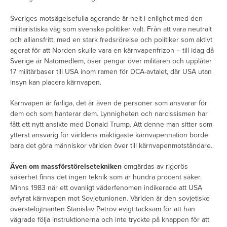
Sveriges motsägelsefulla agerande är helt i enlighet med den
militaristiska väg som svenska politiker valt. Från att vara neutralt
och alliansfritt, med en stark fredsrörelse och politiker som aktivt
agerat för att Norden skulle vara en kärnvapenfrizon – till idag då
Sverige är Natomedlem, öser pengar över militären och upplåter
17 militärbaser till USA inom ramen för DCA-avtalet, där USA utan
insyn kan placera kärnvapen.
Kärnvapen är farliga, det är även de personer som ansvarar för
dem och som hanterar dem. Lynnigheten och narcissismen har
fått ett nytt ansikte med Donald Trump. Att denne man sitter som
ytterst ansvarig för världens mäktigaste kärnvapennation borde
bara det göra människor världen över till kärnvapenmotståndare.
Även om massförstörelsetekniken
omgärdas av rigorös
säkerhet finns det ingen teknik som är hundra procent säker.
Minns 1983 när ett ovanligt väderfenomen indikerade att USA
avfyrat kärnvapen mot Sovjetunionen. Världen är den sovjetiske
överstelöjtnanten Stanislav Petrov evigt tacksam för att han
vägrade följa instruktionerna och inte tryckte på knappen för att