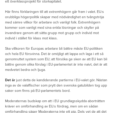
ett överklassprojekt för storkapitalet.
Här finns förklaringen till att extremhögern går fram i valet. EU:s
orubbliga högerpolitik skapar med nödvändighet en tvångströja
med sämre villkor för arbetare och vanligt folk. Extremhögern
kommer som vanligt med sina enkla lösningar och skyller på
invandrare genom att sätta grupp mot grupp och individ mot
individ i stället för klass mot klass.
Ska villkoren för Europas arbetare bli bättre måste EU-politiken
och hela EU försvinna. Det är omöjligt att lappa och laga i ett så
genomruttet system som EU; att försöka ge sken av att EU kan bli
bättre genom olika förslag i EU-parlamentet är inte naivt, det är att
medvetet bedra och ljuga.
Det är
just detta de kandiderande partierna i EU-valet gör. Nästan
inga av de valaffischer som prytt den svenska gatubilden tog upp
saker som finns på EU-parlamentets bord.
Moderaternas budskap om att i EU grundlagsskydda aborträtten
kräver en omförhandling av EU:s fördrag, men om en sådan
omförhandling säger Moderaterna inte ett pip. Dels vet de att det