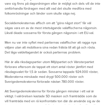
vare sig finns på dagordningen eller är möjligt och dels vill de inte
omförhandla fördragen med allt vad det skulle medföra med
folkomröstningar och länder som skulle säga nej.
Socialdemokraternas affisch om att ”göra något stort” får väl
sägas vara en av de mest intetsägande valaffischerna någonsin.
Likväl ökade sossarna för första gången någonsin i ett EU-val.
Men nu var inte syftet med partiernas valaffischer att ragga nya
väljare utan att mobilisera sina redan frälsta till att gå och rösta.
Det låga valdeltagandet är också partiernas problem.
Här är alla riksdagspartier utom Miljöpartiet och Vänsterpartiet
förlorare eftersom de tappat ett stort antal röster jämfört med
riksdagsvalet för 1,5 år sedan. Sossarna tappade 924.000 röster,
Moderaterna minskade med drygt 500.000 röster och
Sverigedemokraterna förlorade nästan 780.000 röster.
Att Sverigedemokraterna för första gången minskar i ett val är
viktigt. I valrörelsen kastade SD masken och framträdde som de
vill framträda med en rå konfrontativ ton där de använde sig av de