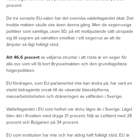
procent.
De tre senaste EU-valen har det svenska valdeltagandet ökat. Det
trodde makten skulle ske även denna gång. Men de segerrusiga
politiker som samtliga, utom SD, på ett motbjudande sätt utropade
sig till segrare på valnatten smolkas i sitt segerrus av att de
åtnjuter så lågt folkligt stöd.
Att 46,6 procent
av väljarna struntar i att rösta är en seger för
alla oss som vill få bort Brysselmakten och den grundlagsfästa
högerpolitiken.
EU-fördragen, som EU-parlamentet inte kan ändra på, har varit en
starkt bidragande orsak till de växande klassklyftorna,
massarbetslösheten och dräneringen av välfärden i Sverige.
Valdeltagandet i EU som helhet var ännu lägre än i Sverige. Lägst
blev det i Kroatien med dryga 21 procent, följt av Lettland med 28
procent och Bulgarien på 34 procent.
EU som institution har inte och har aldrig haft folkligt stöd. EU är