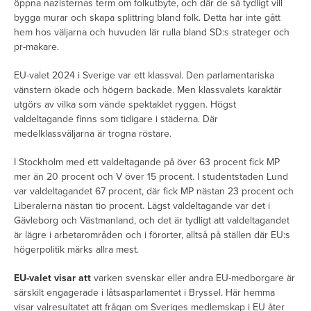
öppna nazisternas term om folkutbyte, och där de så tydligt vill
bygga murar och skapa splittring bland folk. Detta har inte gått
hem hos väljarna och huvuden lär rulla bland SD:s strateger och
pr-makare.
EU-valet 2024 i Sverige var ett klassval. Den parlamentariska
vänstern ökade och högern backade. Men klassvalets karaktär
utgörs av vilka som vände spektaklet ryggen. Högst
valdeltagande finns som tidigare i städerna. Där
medelklassväljarna är trogna röstare.
I Stockholm med ett valdeltagande på över 63 procent fick MP
mer än 20 procent och V över 15 procent. I studentstaden Lund
var valdeltagandet 67 procent, där fick MP nästan 23 procent och
Liberalerna nästan tio procent. Lägst valdeltagande var det i
Gävleborg och Västmanland, och det är tydligt att valdeltagandet
är lägre i arbetarområden och i förorter, alltså på ställen där EU:s
högerpolitik märks allra mest.
EU-valet visar att
varken svenskar eller andra EU-medborgare är
särskilt engagerade i låtsasparlamentet i Bryssel. Här hemma
visar valresultatet att frågan om Sveriges medlemskap i EU åter