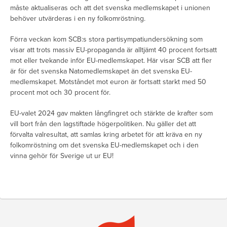
måste aktualiseras och att det svenska medlemskapet i unionen
behöver utvärderas i en ny folkomröstning.
Förra veckan kom SCB:s stora partisympatiundersökning som
visar att trots massiv EU-propaganda är alltjämt 40 procent fortsatt
mot eller tvekande inför EU-medlemskapet. Här visar SCB att fler
är för det svenska Natomedlemskapet än det svenska EU-
medlemskapet. Motståndet mot euron är fortsatt starkt med 50
procent mot och 30 procent för.
EU-valet 2024 gav makten långfingret och stärkte de krafter som
vill bort från den lagstiftade högerpolitiken. Nu gäller det att
förvalta valresultat, att samlas kring arbetet för att kräva en ny
folkomröstning om det svenska EU-medlemskapet och i den
vinna gehör för Sverige ut ur EU!