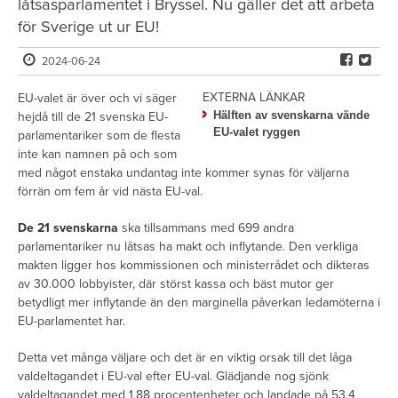
låtsasparlamentet i Bryssel. Nu gäller det att arbeta
för Sverige ut ur EU!
2024-06-24
EXTERNA LÄNKAR
EU-valet är över och vi säger
Hälften av svenskarna vände
hejdå till de 21 svenska EU-
EU-valet ryggen
parlamentariker som de flesta
inte kan namnen på och som
med något enstaka undantag inte kommer synas för väljarna
förrän om fem år vid nästa EU-val.
De 21 svenskarna
ska tillsammans med 699 andra
parlamentariker nu låtsas ha makt och inflytande. Den verkliga
makten ligger hos kommissionen och ministerrådet och dikteras
av 30.000 lobbyister, där störst kassa och bäst mutor ger
betydligt mer inflytande än den marginella påverkan ledamöterna i
EU-parlamentet har.
Detta vet många väljare och det är en viktig orsak till det låga
valdeltagandet i EU-val efter EU-val. Glädjande nog sjönk
valdeltagandet med 1,88 procentenheter och landade på 53,4