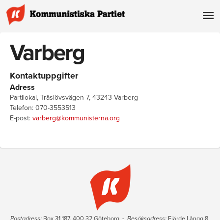
Varberg
Kontaktuppgifter
Adress
Partilokal
, Träslövsvägen 7, 43243 Varberg
Telefon: 070-3553513
E-post:
varberg@kommunisterna.org
Postadress:
Box 31 187, 400 32 Göteborg -
Besöksadress:
Fjärde Långg 8,